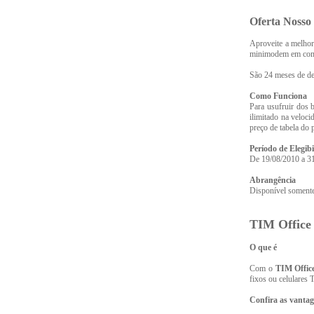
Oferta Nosso
Aproveite a melhor
minimodem em com
São 24 meses de de
Como Funciona
Para usufruir dos 
ilimitado na veloc
preço de tabela do 
Período de Elegib
De 19/08/2010 a 3
Abrangência
Disponível somente
TIM Office 
O que é
Com o
TIM Office
fixos ou celular
Confira as vantag